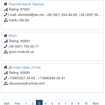
Поштові марки України
Rating: 67650
l-mail: ukrmarki@ukr.net, +38 (067) 254-49-26, +38 (095) 590-80-12
marki.10ki.biz
Grom
Rating: 65800
+38 (097) 700-00-77
grom.rinok.kh.ua
Детская обувь оптом
Rating: 62600
+7(965)327-34-65 , +7(968)649-26-91
obuvotvolodi.erinok.com
Start
Prev
1
2
3
4
5
6
7
8
9
10
Next