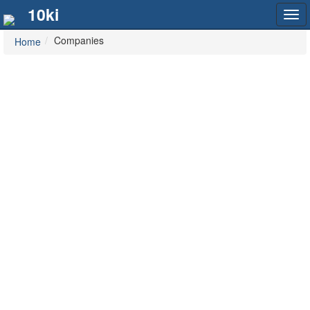
10ki
Tog
navi
Companies
Home