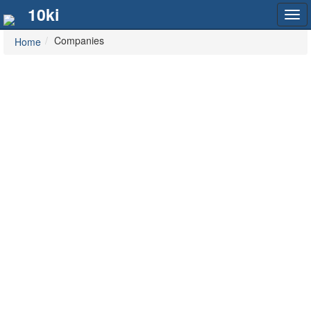
10ki
Tog
navi
Companies
Home