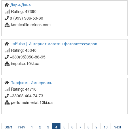
Дари-Дана
Rating: 47390
8 (999) 986-53-60
komtextile.erinok.com
ImPulse | Интернет магазин фотоаксессуаров
Rating: 45340
+380(95)056-88-95
impulse.10ki.ua
Парфюмь Империаль
Rating: 44710
+38068 404 74 73
perfumeimerial.10ki.ua
Start
Prev
1
2
3
4
5
6
7
8
9
10
Next