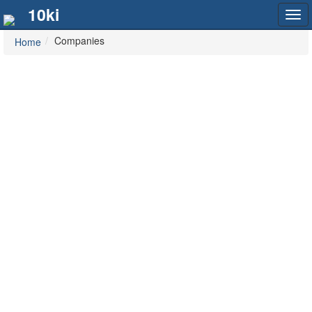
10ki
Tog
navi
Companies
Home