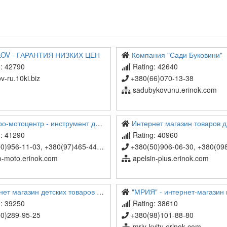
OV - ГАРАНТИЯ НИЗКИХ ЦЕН
Компания "Сади Буковини"
: 42790
Rating: 42640
v-ru.10ki.biz
+380(66)070-13-38
sadubykovunu.erinok.com
отоцентр - инструмент для любых видов работ!
Интернет магазин товаров для кухни Ap
: 41290
Rating: 40960
)956-11-03, +380(97)465-44-04
+380(50)906-06-30, +380(098)41
o-moto.erinok.com
apelsin-plus.erinok.com
 магазин детских товаров "Капустник"
"МРИЯ" - интернет-магазин 
: 39250
Rating: 38610
0)289-95-25
+380(98)101-88-80
mriy-kvitu.erinok.com