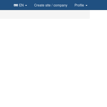
EN
Create site
/ company
Profile