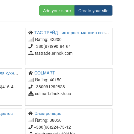
Add your store
Create your site
ТАС ТРЕЙД - интернет-магазин светотехнической и электротехнической продукции
Rating: 42200
+380(97)990-64-64
tastrade.erinok.com
elsin Plus
COLMART
Rating: 40150
6-49-50
+380991292828
colmart.rinok.kh.ua
цветов
Электронщик
Rating: 38050
+380(66)224-73-12
elektronschik.10ki.biz