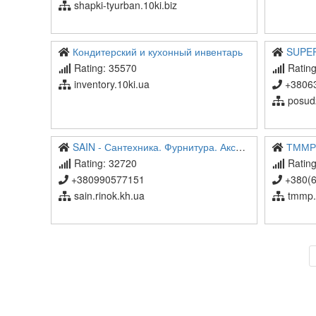
shapki-tyurban.10ki.biz
Кондитерский и кухонный инвентарь
SUPERMARK
Rating: 35570
Rating
inventory.10ki.ua
+38063
posud
SAIN - Сантехника. Фурнитура. Аксессуары.
ТММР мо
Rating: 32720
Rating
+380990577151
+380(66)165
sain.rinok.kh.ua
tmmp.