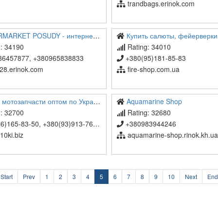
trandbags.erinok.com
ET POSUDY - интернет магазин посуды в Украине
Купить салюты, фейерверки в Украине - Магазиннн
: 34190
Rating: 34010
6457877, +380965838833
+380(95)181-85-83
28.erinok.com
fire-shop.com.ua
тозапчасти оптом по Украине со склада
Aquamarine Shop
: 32700
Rating: 32680
-83-50, +380(93)913-76-50, +38(097)073-63-50
+380983944246
10ki.biz
aquamarine-shop.rinok.kh.ua
Start
Prev
1
2
3
4
5
6
7
8
9
10
Next
End