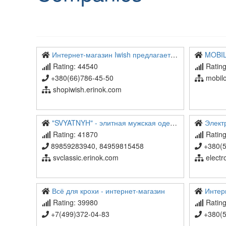
Интернет-магазин Iwish предлагает одежду и аксессуары для истинных ценителей моды
MOBIL
Rating: 44540
Rating
+380(66)786-45-50
mobilo
shopiwish.erinok.com
"SVYATNYH" - элитная мужская одежда
Электро-м
Rating: 41870
Rating
89859283940, 84959815458
+380(50
svclassic.erinok.com
electr
Всё для крохи - интернет-магазин
Интернет
Rating: 39980
Rating
+7(499)372-04-83
+380(5