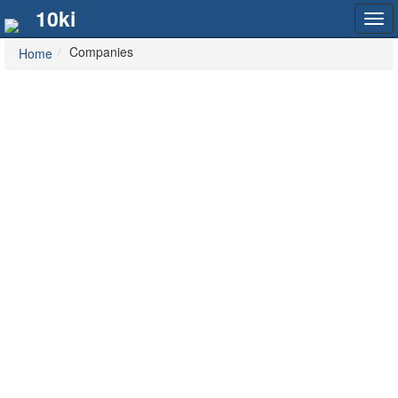
10ki
Tog
navi
Companies
Home