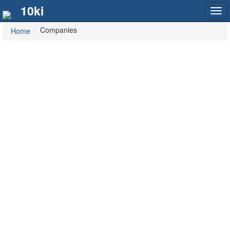
10ki
Tog
navi
Companies
Home