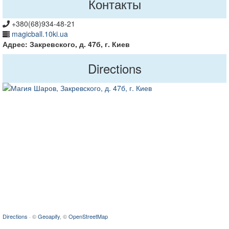
Контакты
+380(68)934-48-21
magicball.10ki.ua
Адрес: Закревского, д. 47б, г. Киев
Directions
Directions
· ©
Geoapify
, ©
OpenStreetMap