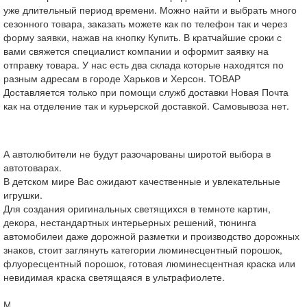
уже длительный период времени. Можно найти и выбрать много
сезонного товара, заказать можете как по телефон так и через
форму заявки, нажав на кнопку Купить. В кратчайшие сроки с
вами свяжется специалист компании и оформит заявку на
отправку товара. У нас есть два склада которые находятся по
разным адресам в городе Харьков и Херсон. ТОВАР
Доставляется только при помощи служб доставки Новая Почта
как на отделение так и курьерской доставкой. Самовывоза нет.
А автолюбители не будут разочарованы широтой выбора в
автотоварах
.
В
детском мире
Вас ожидают качественные и увлекательные
игрушки
.
Для создания оригинальных светящихся в темноте картин,
декора, нестандартных интерьерных решений, тюнинга
автомобилеи даже дорожной разметки и производство дорожных
знаков, стоит заглянуть категории
люминесцентный порошок
,
флуоресцентный порошок
,
готовая люминесцентная краска
или
н
евидимая краска светящаяся в ультрафиолете
.
Мы постоянно обновляем и расширяем наш ассортимент.