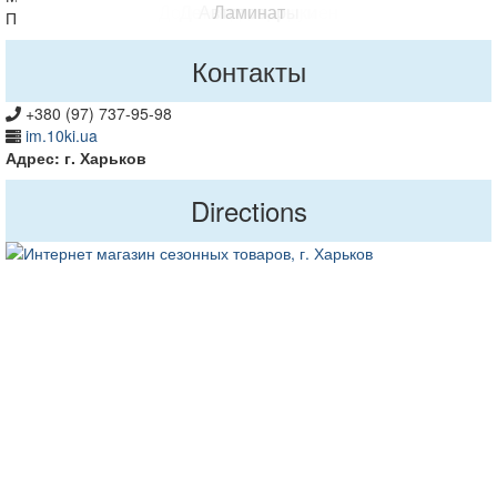
Дом и сад (инструмен
Салютные установки
Детские игрушки
Автотовары
Ламинат
Приятных покупок!
Контакты
+380 (97) 737-95-98
im.10ki.ua
Адрес: г. Харьков
Directions